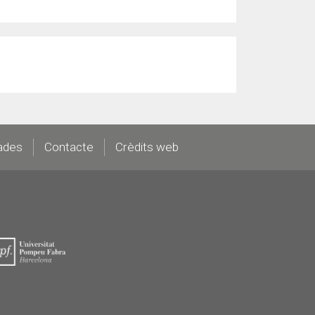
ades
Contacte
Crèdits web