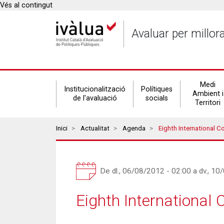
Vés al contingut
Avaluar per millor
Secondary
Medi
Institucionalització
Polítiques
Ambient i
de l'avaluació
socials
Territori
navigation
Breadcrumbs
Inici
Actualitat
Agenda
Eighth International C
De
dl., 06/08/2012 - 02:00
a
dv., 10
Eighth International