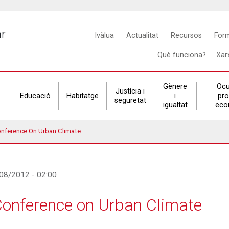
Main
ar
Ivàlua
Actualitat
Recursos
For
navigation
Què funciona?
Xar
Gènere
Ocu
Justícia i
Educació
Habitatge
i
pr
seguretat
igualtat
eco
onference On Urban Climate
/08/2012 - 02:00
 Conference on Urban Climate