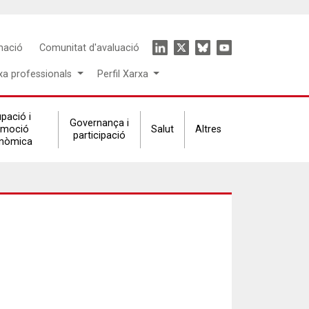
Icon
mació
Comunitat d'avaluació
menu
xa professionals
Perfil Xarxa
pació i
Governança i
omoció
Salut
Altres
participació
nòmica