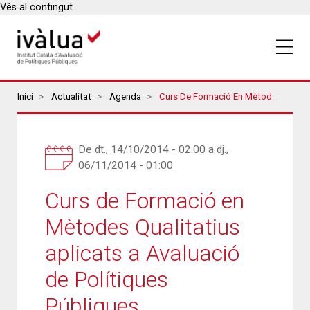
Vés al contingut
Breadcrumbs
Inici
Actualitat
Agenda
Curs De Formació En Mètodes Qualitatius Aplicats A Avaluació De Polítiques Públiques
De
dt., 14/10/2014 - 02:00
a
dj.,
06/11/2014 - 01:00
Curs de Formació en
Mètodes Qualitatius
aplicats a Avaluació
de Polítiques
Públiques