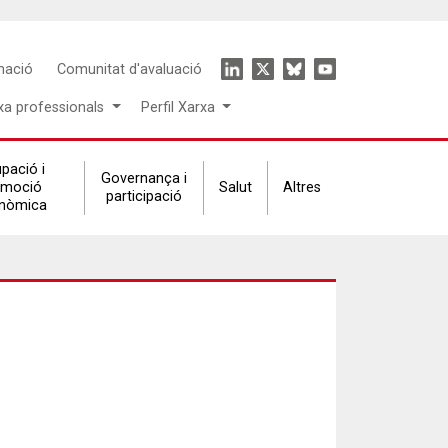
Icon
mació
Comunitat d'avaluació
menu
xa professionals
Perfil Xarxa
pació i
Governança i
omoció
Salut
Altres
participació
nòmica