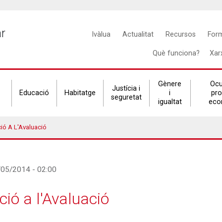
Main
ar
Ivàlua
Actualitat
Recursos
For
navigation
Què funciona?
Xar
Gènere
Ocu
Justícia i
Educació
Habitatge
i
pr
seguretat
igualtat
eco
ció A L'Avaluació
3/05/2014 - 02:00
ció a l'Avaluació