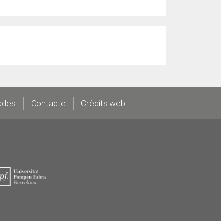
ades
Contacte
Crèdits web