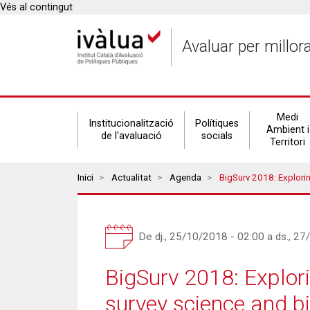
Vés al contingut
Avaluar per millor
Secondary
Medi
Institucionalització
Polítiques
Ambient i
de l'avaluació
socials
Territori
navigation
Breadcrumbs
Inici
Actualitat
Agenda
BigSurv 2018: Exploring New Statisti
De
dj., 25/10/2018 - 02:00
a
ds., 27
BigSurv 2018: Explorin
survey science and b