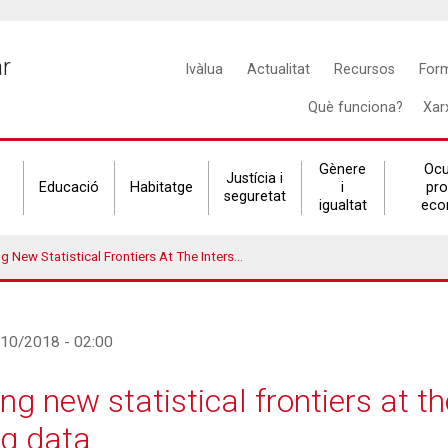
Main
ar
Ivàlua
Actualitat
Recursos
For
navigation
Què funciona?
Xar
Gènere
Ocu
Justícia i
Educació
Habitatge
i
pr
seguretat
igualtat
eco
cal Frontiers At The Intersection Of Survey Science And Big Data
/10/2018 - 02:00
g new statistical frontiers at th
ig data