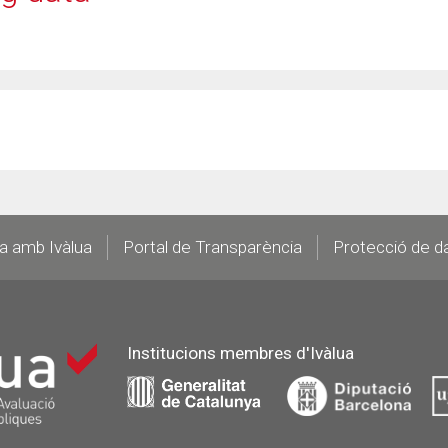
la amb Ivàlua
Portal de Transparència
Protecció de d
Institucions membres d'Ivàlua