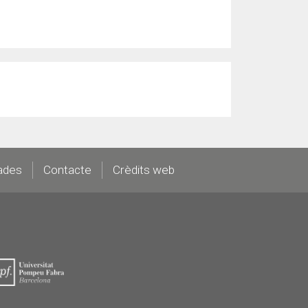
ades
Contacte
Crèdits web