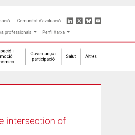
Icon
mació
Comunitat d'avaluació
menu
xa professionals
Perfil Xarxa
pació i
Governança i
omoció
Salut
Altres
participació
nòmica
e intersection of