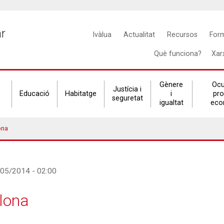
Main
ar
Ivàlua
Actualitat
Recursos
For
navigation
Què funciona?
Xar
Gènere
Ocu
Justícia i
Educació
Habitatge
i
pr
seguretat
igualtat
eco
ona
/05/2014 - 02:00
lona