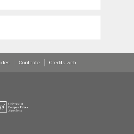
ades
Contacte
Crèdits web