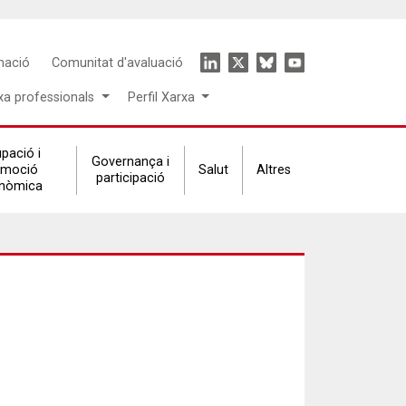
Icon
mació
Comunitat d'avaluació
menu
xa professionals
Perfil Xarxa
pació i
Governança i
omoció
Salut
Altres
participació
nòmica