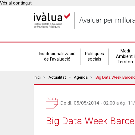
Vés al contingut
Avaluar per millor
Secondary
Medi
Institucionalització
Polítiques
Ambient i
de l'avaluació
socials
Territori
navigation
Breadcrumbs
Inici
Actualitat
Agenda
Big Data Week Barcel
De
dl., 05/05/2014 - 02:00
a
dg., 11
Big Data Week Barce