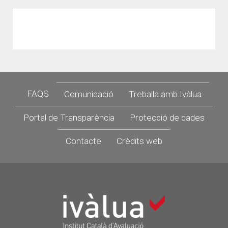
Footer
FAQS
Comunicació
Treballa amb Ivàlua
Portal de Transparència
Protecció de dades
Contacte
Crèdits web