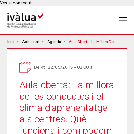
Vés al contingut
Breadcrumbs
Inici
Actualitat
Agenda
Aula Oberta: La Millora De Les Conductes I El Clima D’aprenentatge Als Centres. Què Funciona I Com Podem Fer-Ho Realitat? [QUÈ FUNCIONA EN EDUCACIÓ?]
De
dt., 22/05/2018 - 02:00
a
Aula oberta: La millora
de les conductes i el
clima d’aprenentatge
als centres. Què
funciona i com podem