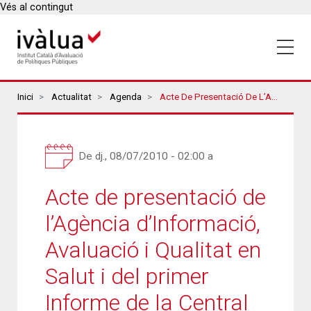
Vés al contingut
Breadcrumbs
Inici
Actualitat
Agenda
Acte De Presentació De L’Agència D’Informació, Avaluació I Qualitat En Salut I Del Primer Informe De La Central De Resultats
De
dj., 08/07/2010 - 02:00
a
Acte de presentació de
l’Agència d’Informació,
Avaluació i Qualitat en
Salut i del primer
Informe de la Central