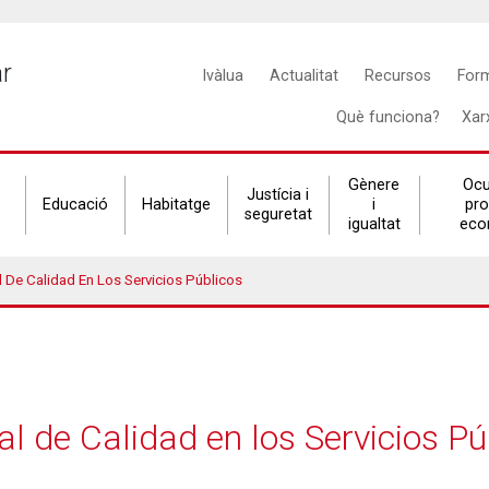
Main
ar
Ivàlua
Actualitat
Recursos
For
navigation
Què funciona?
Xar
Gènere
Ocu
Justícia i
Educació
Habitatge
i
pr
seguretat
igualtat
eco
 De Calidad En Los Servicios Públicos
l de Calidad en los Servicios Pú