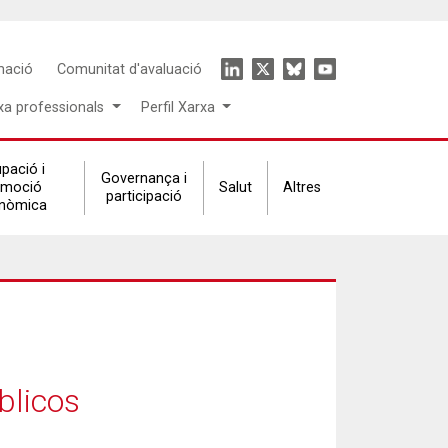
Icon
mació
Comunitat d'avaluació
menu
xa professionals
Perfil Xarxa
pació i
Governança i
omoció
Salut
Altres
participació
nòmica
blicos