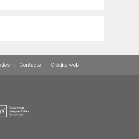
ades
Contacte
Crèdits web