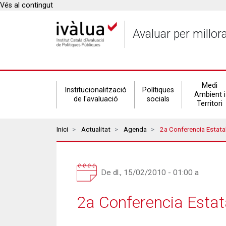
Vés al contingut
Avaluar per millor
Secondary
Medi
Institucionalització
Polítiques
Ambient i
de l'avaluació
socials
Territori
navigation
Breadcrumbs
Inici
Actualitat
Agenda
2a Conferencia Estatal
De
dl., 15/02/2010 - 01:00
a
2a Conferencia Estata