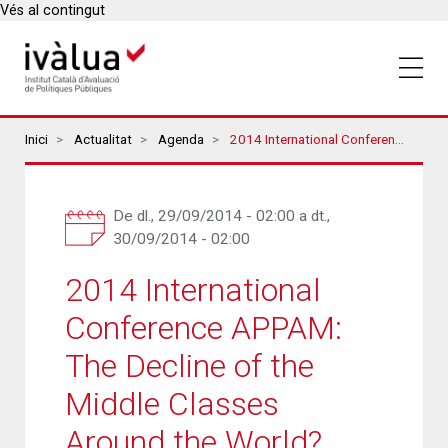
Vés al contingut
Breadcrumbs
Inici
Actualitat
Agenda
2014 International Conference APPAM: The Decline Of The Middle Classes Around The World?
De
dl., 29/09/2014 - 02:00
a
dt.,
30/09/2014 - 02:00
2014 International
Conference APPAM:
The Decline of the
Middle Classes
Around the World?