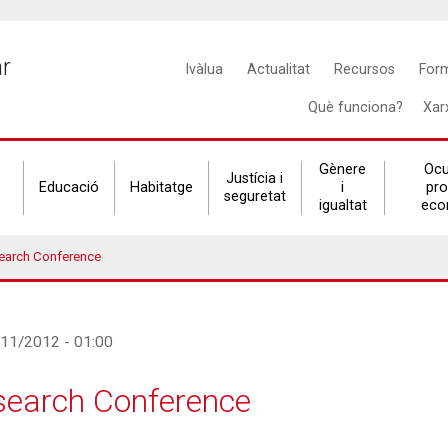
Main
ar
Ivàlua
Actualitat
Recursos
For
navigation
Què funciona?
Xar
Gènere
Ocu
Justícia i
Educació
Habitatge
i
pr
seguretat
igualtat
eco
earch Conference
/11/2012 - 01:00
search Conference