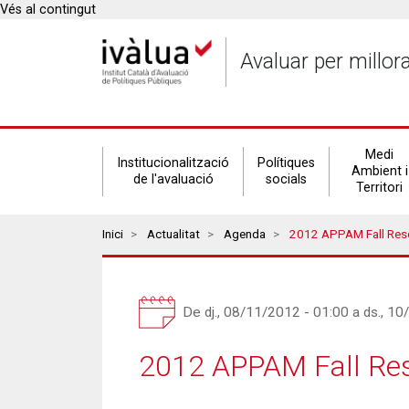
Vés al contingut
Avaluar per millor
Secondary
Medi
Institucionalització
Polítiques
Ambient i
de l'avaluació
socials
Territori
navigation
Breadcrumbs
Inici
Actualitat
Agenda
2012 APPAM Fall Res
De
dj., 08/11/2012 - 01:00
a
ds., 10
2012 APPAM Fall Re