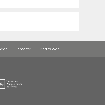
ades
Contacte
Crèdits web