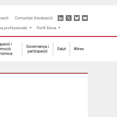
Icon
mació
Comunitat d'avaluació
menu
xa professionals
Perfil Xarxa
pació i
Governança i
omoció
Salut
Altres
participació
nòmica