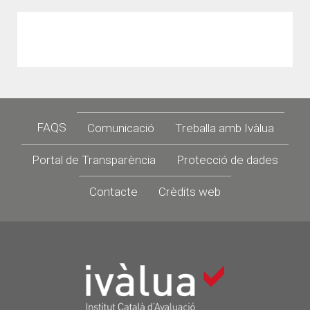
Footer
FAQS
Comunicació
Treballa amb Ivàlua
Portal de Transparència
Protecció de dades
Contacte
Crèdits web