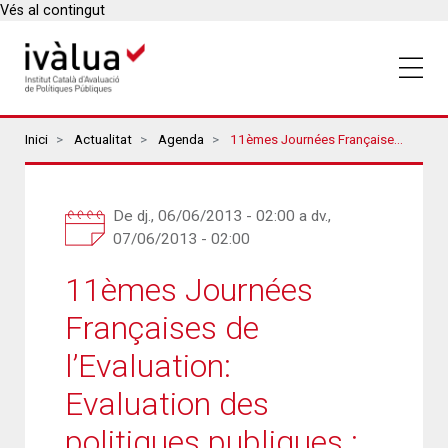
Vés al contingut
Breadcrumbs
Inici
Actualitat
Agenda
11èmes Journées Françaises De L’Evaluation: Evaluation Des Politiques Publiques : Etat(s) De L'Art Et Controverses
De
dj., 06/06/2013 - 02:00
a
dv.,
07/06/2013 - 02:00
11èmes Journées
Françaises de
l’Evaluation:
Evaluation des
politiques publiques :