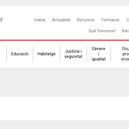
Main
ar
Ivàlua
Actualitat
Recursos
Formació
C
navigation
Què funciona?
Xar
Gènere
Ocu
Justícia i
Educació
Habitatge
i
pr
seguretat
igualtat
eco