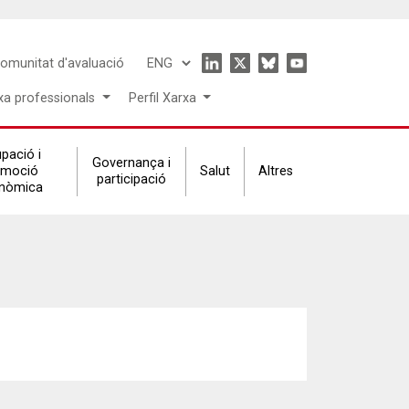
Icon
omunitat d'avaluació
Select
menu
your
xa professionals
Perfil Xarxa
language
pació i
Governança i
omoció
Salut
Altres
participació
nòmica