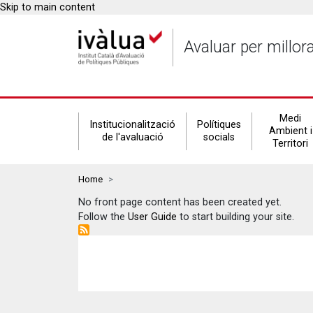
Skip to main content
Avaluar per millor
Secondary
Medi
Institucionalització
Polítiques
Ambient i
de l'avaluació
socials
Territori
navigation
Breadcrumbs
Home
No front page content has been created yet.
Follow the
User Guide
to start building your site.